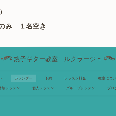
)
のみ １名空き
銚子ギター教室 ルクラージュ
ン
カレンダー
予約
レッスン料金
教室につ
体験レッスン
個人レッスン
グループレッスン
ブロ